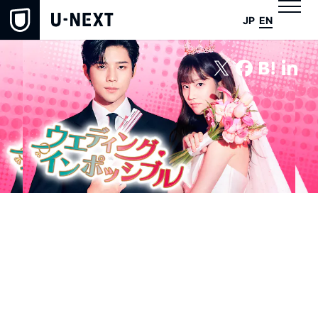
JP
EN