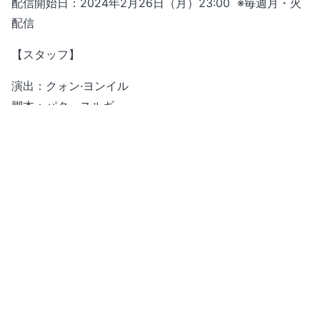
配信開始日：2024年2月26日（月）23:00 ※毎週月・火
配信
【スタッフ】
演出：クォン·ヨンイル
脚本：パク・スルギ
【キャスト】
チョン・ジョンソ、ムン・サンミン、キム・ドワン、ペ・
ユンギョン、パク・アイン ほか
【ストーリー】
自分の夢を叶えるため、偽装結婚を準備中の下っ端女優
ナ・アジョン。そんな彼女と野望の塊で義理の弟となる予
定のイ・ジハンが出会い、繰り広げられる結婚反対ロマン
スを描くロマンチックコメディ。