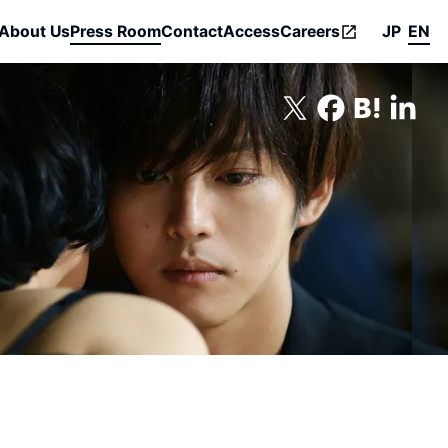
About Us
Press Room
Contact
Access
Careers
JP
EN