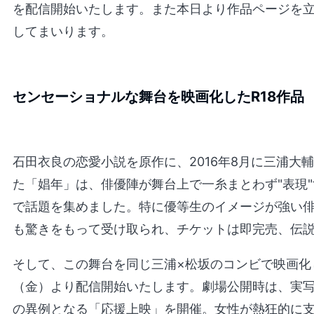
を配信開始いたします。また本日より作品ページを
してまいります。
センセーショナルな舞台を映画化したR18作品
石田衣良の恋愛小説を原作に、2016年8月に三浦大
た「娼年」は、俳優陣が舞台上で一糸まとわず"表現
で話題を集めました。特に優等生のイメージが強い俳
も驚きをもって受け取られ、チケットは即完売、伝
そして、この舞台を同じ三浦×松坂のコンビで映画化
（金）より配信開始いたします。劇場公開時は、実写
の異例となる「応援上映」を開催。女性が熱狂的に