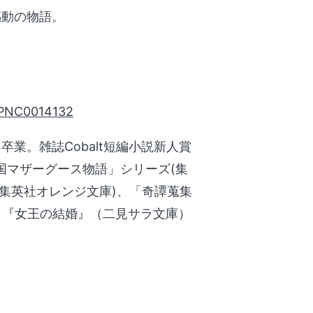
感動の物語。
3/PNC0014132
業。雑誌Cobalt短編小説新人賞
国マザーグース物語」シリーズ(集
集英社オレンジ文庫)、「奇譚蒐集
、『女王の結婚』（二見サラ文庫）