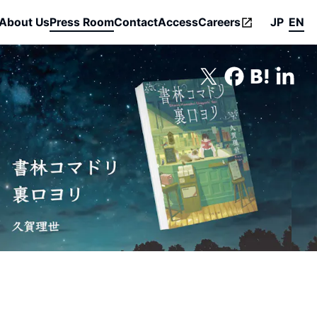
About Us
Press Room
Contact
Access
Careers
JP
EN