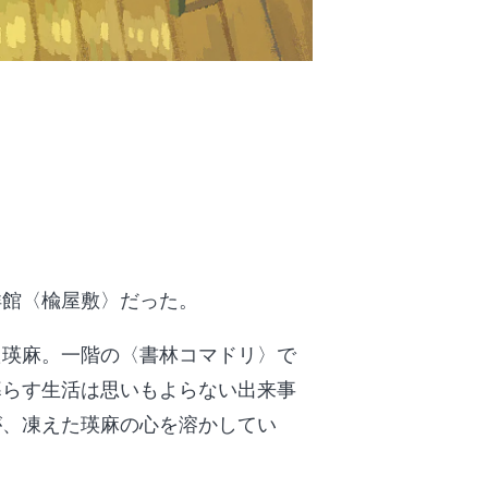
洋館〈楡屋敷〉だった。
た瑛麻。一階の〈書林コマドリ〉で
暮らす生活は思いもよらない出来事
が、凍えた瑛麻の心を溶かしてい