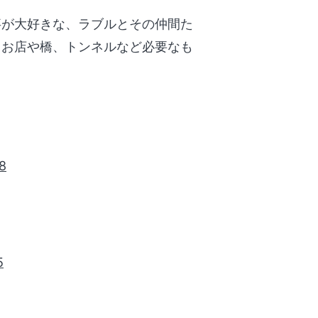
事が大好きな、ラブルとその仲間た
！お店や橋、トンネルなど必要なも
）
98
5