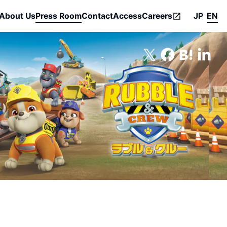
About Us
Press Room
Contact
Access
Careers
JP
EN