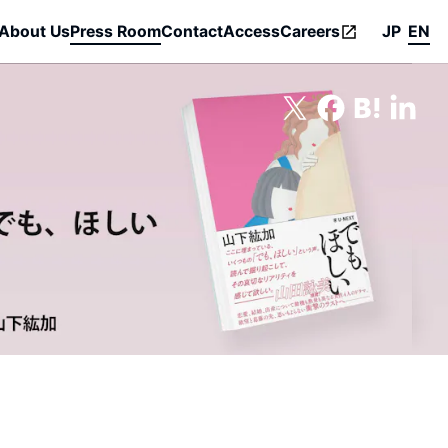
About Us
Press Room
Contact
Access
Careers
JP
EN