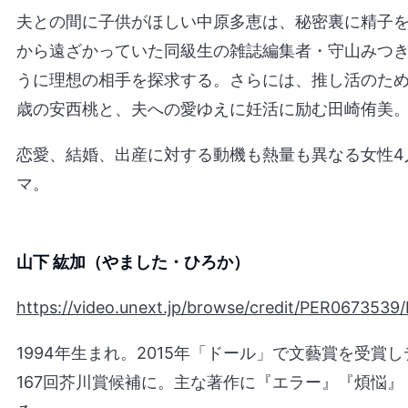
夫との間に子供がほしい中原多恵は、秘密裏に精子
から遠ざかっていた同級生の雑誌編集者・守山みつ
うに理想の相手を探求する。さらには、推し活のため
歳の安西桃と、夫への愛ゆえに妊活に励む田崎侑美
恋愛、結婚、出産に対する動機も熱量も異なる女性4
マ。
山下 紘加（やました・ひろか）
https://video.unext.jp/browse/credit/PER067353
1994年生まれ。2015年「ドール」で文藝賞を受賞
167回芥川賞候補に。主な著作に『エラー』『煩悩