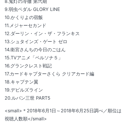
8.鬼灯の冷徹 第弐期
9.弱虫ペダル GLORY LINE
10.かくりよの宿飯
11.メジャーセカンド
12.ダーリン・イン・ザ・フランキス
13.シュタインズ・ゲート ゼロ
14.衛宮さんちの今日のごはん
15.TVアニメ「ペルソナ５」
16.グランクレスト戦記
17.カードキャプターさくら クリアカード編
18.キャプテン翼
19.デビルズライン
20.ルパン三世 PART5
<small>＊2018年6月1日～2018年6月25日調べ／順位は
視聴人数順</small>