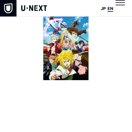
JP
EN