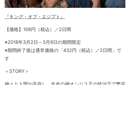
『キング・オブ・エジプト』
【価格】108円（税込）／2日間
※2018年3月2日～3月9日の期間限定
※期間終了後は通常価格の「432円（税込）／2日間」で
す
＜STORY＞
神々と人間が共存し、生命の神オシリス王の統治下で繁栄
を誇っていた古代エジプト。しかし砂漠の神セトが兄オシ
リスを殺して王座を簒奪し、圧制で民を苦しめる。盗賊の
青年ベックとオシリスの息子ホルスは、「神の眼」を盗み
出して王座奪還すべく旅立つが…。