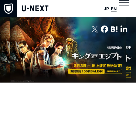
JP
EN