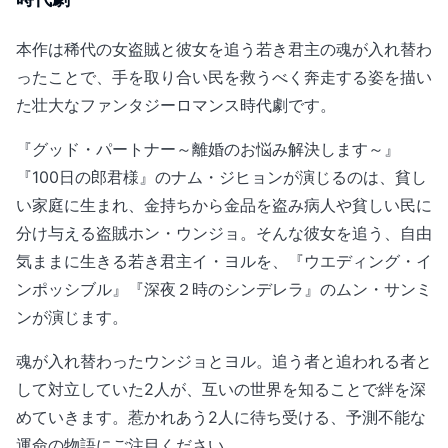
本作は稀代の女盗賊と彼女を追う若き君主の魂が入れ替わ
ったことで、手を取り合い民を救うべく奔走する姿を描い
た壮大なファンタジーロマンス時代劇です。
『グッド・パートナー～離婚のお悩み解決します～』
『100日の郎君様』のナム・ジヒョンが演じるのは、貧し
い家庭に生まれ、金持ちから金品を盗み病人や貧しい民に
分け与える盗賊ホン・ウンジョ。そんな彼女を追う、自由
気ままに生きる若き君主イ・ヨルを、『ウエディング・イ
ンポッシブル』『深夜２時のシンデレラ』のムン・サンミ
ンが演じます。
魂が入れ替わったウンジョとヨル。追う者と追われる者と
して対立していた2人が、互いの世界を知ることで絆を深
めていきます。惹かれあう2人に待ち受ける、予測不能な
運命の物語にご注目ください。