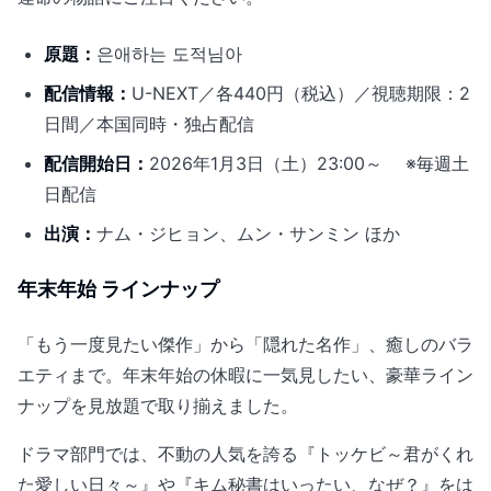
原題：
은애하는 도적님아
配信情報：
U-NEXT／各440円（税込）／視聴期限：2
日間／本国同時・独占配信
配信開始日：
2026年1月3日（土）23:00～ ※毎週土
日配信
出演：
ナム・ジヒョン、ムン・サンミン ほか
年末年始 ラインナップ
「もう一度見たい傑作」から「隠れた名作」、癒しのバラ
エティまで。年末年始の休暇に一気見したい、豪華ライン
ナップを見放題で取り揃えました。
ドラマ部門では、不動の人気を誇る『トッケビ～君がくれ
た愛しい日々～』や『キム秘書はいったい、なぜ？』をは