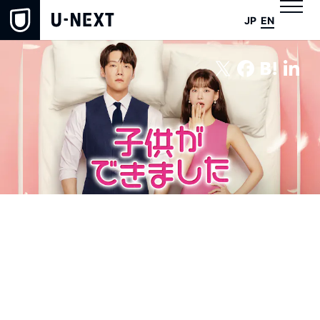
JP
EN