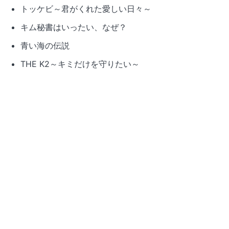
トッケビ～君がくれた愛しい日々～
キム秘書はいったい、なぜ？
青い海の伝説
THE K2～キミだけを守りたい～
ハベクの新婦
ああ、私の幽霊さま
恋はチーズ・イン・ザ・トラップ
応答せよ1994
応答せよ1997
好評配信中
風船ガム
空港に行く道