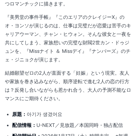
つロマンチックに描きます。
『美男堂の事件手帳』『このエリアのクレイジーX』の
オ・ヨンソが演じるのは、仕事は完璧だが恋愛は苦手のキ
ャリアウーマン、チャン・ヒウォン。そんな彼女と一夜を
共にしてしまう、家族想いの完璧な財閥2世カン・ドゥジ
ュンを、『Missナイト ＆ Missデイ』『ナンバーズ』のチ
ェ・ジニョクが演じます。
結婚願望ゼロの2人が直面する「妊娠」という現実。友人
や家族を巻き込みながら、順序逆転で進む2人の恋の行方
は？反発し合いながらも惹かれ合う、大人の予測不能なロ
マンスにご期待ください。
原題：
아기가 생겼어요
配信情報：
U-NEXT／見放題／本国同時・独占配信
配信開始日：
2026年1月17日（土）時間未定 ※毎週