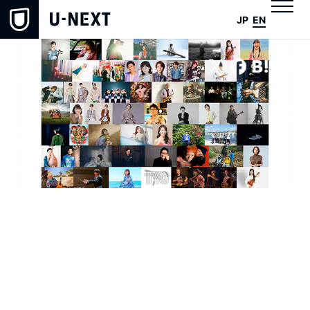
JP
EN