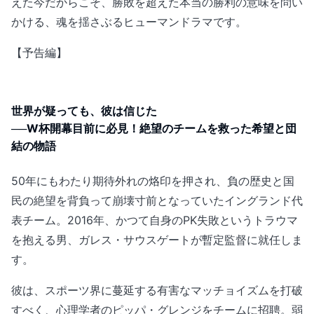
えた今だからこそ、勝敗を超えた本当の勝利の意味を問い
かける、魂を揺さぶるヒューマンドラマです。
【予告編】
世界が疑っても、彼は信じた
──W杯開幕目前に必見！絶望のチームを救った希望と団
結の物語
50年にもわたり期待外れの烙印を押され、負の歴史と国
民の絶望を背負って崩壊寸前となっていたイングランド代
表チーム。2016年、かつて自身のPK失敗というトラウマ
を抱える男、ガレス・サウスゲートが暫定監督に就任しま
す。
彼は、スポーツ界に蔓延する有害なマッチョイズムを打破
すべく、心理学者のピッパ・グレンジをチームに招聘。弱