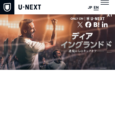
JP
EN