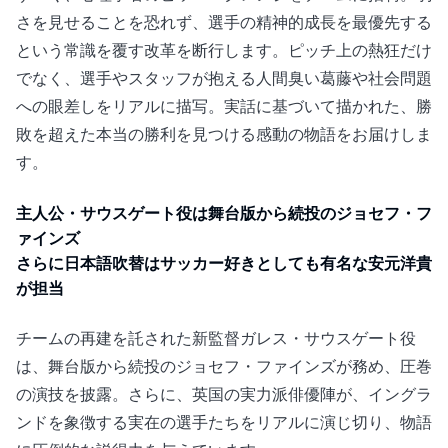
さを見せることを恐れず、選手の精神的成長を最優先する
という常識を覆す改革を断行します。ピッチ上の熱狂だけ
でなく、選手やスタッフが抱える人間臭い葛藤や社会問題
への眼差しをリアルに描写。実話に基づいて描かれた、勝
敗を超えた本当の勝利を見つける感動の物語をお届けしま
す。
主人公・サウスゲート役は舞台版から続投のジョセフ・フ
ァインズ
さらに日本語吹替はサッカー好きとしても有名な安元洋貴
が担当
チームの再建を託された新監督ガレス・サウスゲート役
は、舞台版から続投のジョセフ・ファインズが務め、圧巻
の演技を披露。さらに、英国の実力派俳優陣が、イングラ
ンドを象徴する実在の選手たちをリアルに演じ切り、物語