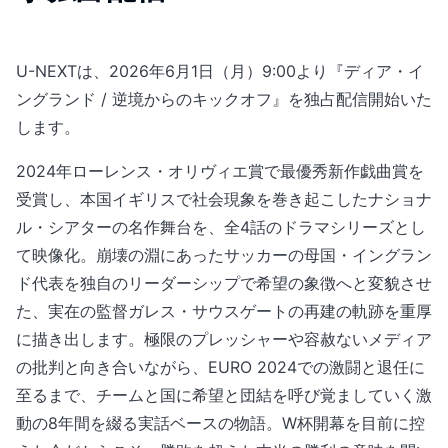
U-NEXTは、2026年6月1日（月）9:00より『ディア・イ
ングランド / 逆境からのキックオフ』を独占配信開始いた
します。
2024年ローレンス・オリヴィエ賞で最優秀新作戯曲賞を
受賞し、本国イギリスで社会現象を巻き起こしたナショナ
ル・シアターの名作舞台を、全4話のドラマシリーズとし
て映像化。崩壊の淵にあったサッカーの母国・イングラン
ド代表を独自のリーダーシップで希望の象徴へと変貌させ
た、実在の監督ガレス・サウスゲートの再建の軌跡を重厚
に描き出します。極限のプレッシャーや容赦ないメディア
の批判と向き合いながら、EURO 2024での激闘と退任に
至るまで、チームと国に希望と団結を呼び覚ましていく激
動の8年間を綴る実話ベースの物語。W杯開幕を目前に控