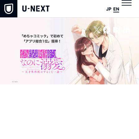
JP
EN