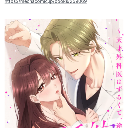
https://mechacomic.jp/books/259069