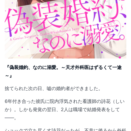
『偽装婚約、なのに溺愛。～天才外科医はずるくて一途
～』
捨てられた次の日、嘘の婚約者ができました。
6年付き合った彼氏に院内浮気された看護師の詩花（しい
か）。しかも発覚の翌日、2人は職場で結婚発表をして
――。
ショックで立ち尽くす詩花だったが、不意に後ろから外科