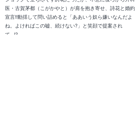
医・古賀茅都（こがかやと）が肩を抱き寄せ、詩花と婚約
宣言!!動揺して問い詰めると「ああいう奴ら嫌いなんだよ
ね。よければこの嘘、続けない?」と笑顔で提案され
て…!?
【ずるくてチャラい天才外科医×捨てられマジメ看護師】
の偽装婚約から始まる極上リベンジ・ラブ!!
U-NEXTは動画配信サービスながら自社内にコミック編集
部を立ち上げ、2022年11月に「U-NEXT Comic」として
横読みマンガの配信をスタート。2023年10月には縦スク
ロールコミックもラインナップに加わり、これまで100作
品以上を発表。毎月新作、新エピソードを発表してまいり
ました。前月には、『病弱ママですが、闇落ち息子を育て