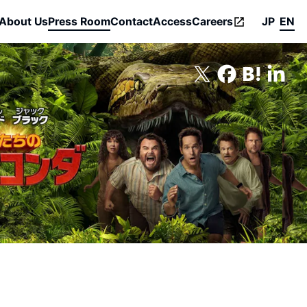
About Us
Press Room
Contact
Access
Careers
JP
EN