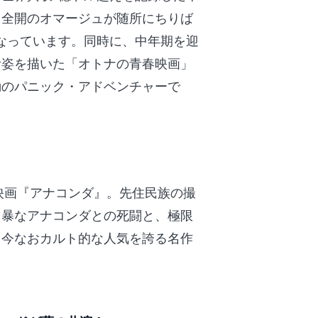
ト全開のオマージュが随所にちりば
なっています。同時に、中年期を迎
む姿を描いた「オトナの青春映画」
動のパニック・アドベンチャーで
の映画『アナコンダ』。先住民族の撮
凶暴なアナコンダとの死闘と、極限
、今なおカルト的な人気を誇る名作