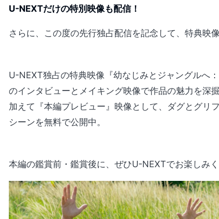
U-NEXTだけの特別映像も配信！
さらに、この度の先行独占配信を記念して、特典映像
U-NEXT独占の特典映像『幼なじみとジャングルへ
のインタビューとメイキング映像で作品の魅力を深
加えて『本編プレビュー』映像として、ダグとグリ
シーンを無料で公開中。
本編の鑑賞前・鑑賞後に、ぜひU-NEXTでお楽しみ