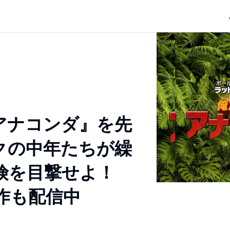
のアナコンダ』を先
クの中年たちが繰
険を目撃せよ！
作も配信中