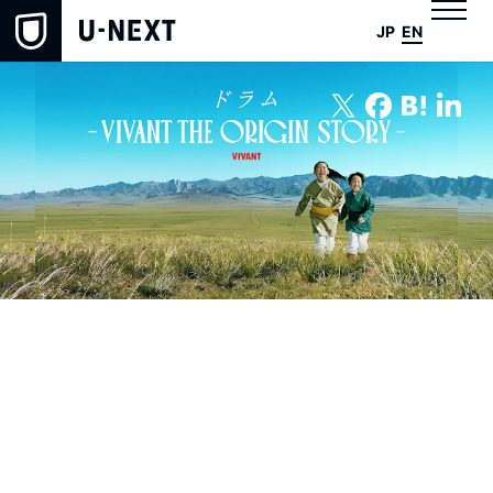
JP
EN