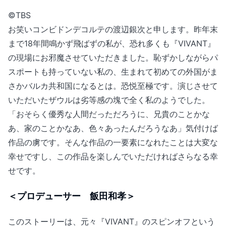
©TBS
お笑いコンビドンデコルテの渡辺銀次と申します。昨年末
まで18年間鳴かず飛ばずの私が、恐れ多くも『VIVANT』
の現場にお邪魔させていただきました。恥ずかしながらパ
スポートも持っていない私の、生まれて初めての外国がま
さかバルカ共和国になるとは。恐悦至極です。演じさせて
いただいたザウルは劣等感の塊で全く私のようでした。
「おそらく優秀な人間だっただろうに、兄貴のことかな
あ、家のことかなあ、色々あったんだろうなあ」気付けば
作品の虜です。そんな作品の一要素になれたことは大変な
幸せですし、この作品を楽しんでいただければさらなる幸
せです。
＜プロデューサー 飯田和孝＞
このストーリーは、元々『VIVANT』のスピンオフという