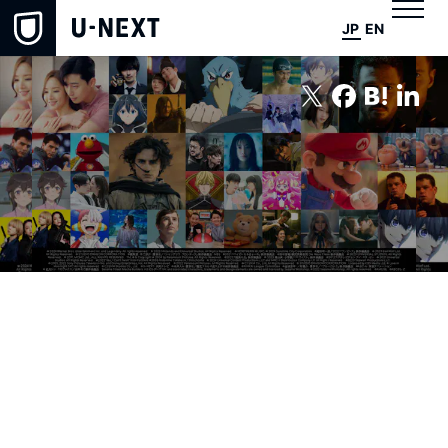
JP
EN