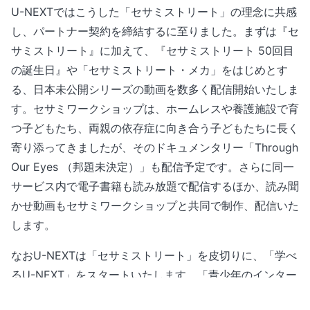
U-NEXTではこうした「セサミストリート」の理念に共感
し、パートナー契約を締結するに至りました。まずは『セ
サミストリート』に加えて、『セサミストリート 50回目
の誕生日』や「セサミストリート・メカ」をはじめとす
る、日本未公開シリーズの動画を数多く配信開始いたしま
す。セサミワークショップは、ホームレスや養護施設で育
つ子どもたち、両親の依存症に向き合う子どもたちに長く
寄り添ってきましたが、そのドキュメンタリー「Through
Our Eyes （邦題未決定）」も配信予定です。さらに同一
サービス内で電子書籍も読み放題で配信するほか、読み聞
かせ動画もセサミワークショップと共同で制作、配信いた
します。
なおU-NEXTは「セサミストリート」を皮切りに、「学べ
るU-NEXT」をスタートいたします。「青少年のインター
ネット利用環境実態調査」（平成30年度 内閣府）による