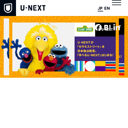
JP
EN