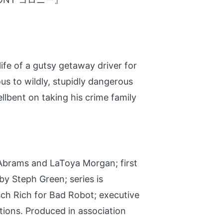
fe of a gutsy getaway driver for
s to wildly, stupidly dangerous
lbent on taking his crime family
. Abrams and LaToya Morgan; first
y Steph Green; series is
ch Rich for Bad Robot; executive
ions. Produced in association