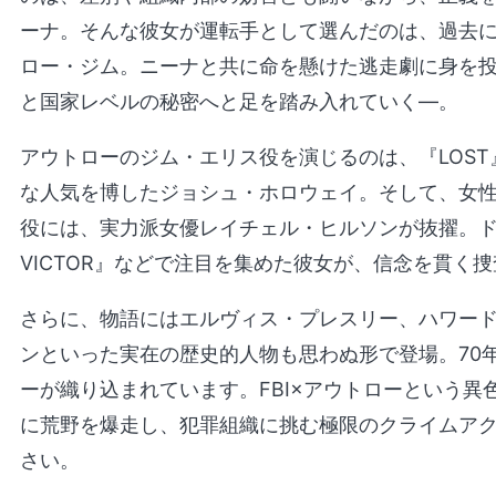
ーナ。そんな彼女が運転手として選んだのは、過去
ロー・ジム。ニーナと共に命を懸けた逃走劇に身を投
と国家レベルの秘密へと足を踏み入れていく—。
アウトローのジム・エリス役を演じるのは、『LOST』
な人気を博したジョシュ・ホロウェイ。そして、女性
役には、実力派女優レイチェル・ヒルソンが抜擢。ドラマ『T
VICTOR』などで注目を集めた彼女が、信念を貫く
さらに、物語にはエルヴィス・プレスリー、ハワー
ンといった実在の歴史的人物も思わぬ形で登場。70
ーが織り込まれています。FBI×アウトローという
に荒野を爆走し、犯罪組織に挑む極限のクライムア
さい。