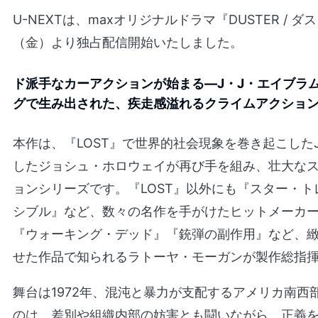
U-NEXTは、maxオリジナルドラマ『DUSTER / ダ
（金）より独占配信開始いたしました。
ド派手なカーアクションが始まる―J・J・エイブラ
グで生み出された、疾走感溢れるクライムアクショ
本作は、『LOST』で世界的社会現象を巻き起こした
したジョシュ・ホロウェイが再び手を組み、壮大な
ョンシリーズです。『LOST』以外にも『スター・
シブル』など、数々の名作を手がけたヒットメーカー
『ウォーキング・デッド』『銃弾の副作用』など、
せた作品で知られるラトーヤ・モーガンが製作総指
舞台は1972年、混沌と暴力が支配するアメリカ南西
のは、差別や組織内部の妨害とも闘いながら、正義