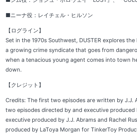
■ニーナ役：レイチェル・ヒルソン
【ログライン】
Set in the 1970s Southwest, DUSTER explores the li
a growing crime syndicate that goes from dangerou
when a tenacious young agent comes into town hel
down.
【クレジット】
Credits: The first two episodes are written by J.J
two episodes directed by and executive produced b
executive produced by J.J. Abrams and Rachel Rus
produced by LaToya Morgan for TinkerToy Product