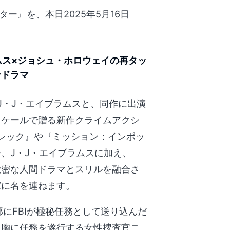
スター』を、本日2025年5月16日
ムス×ジョシュ・ホロウェイの再タッ
ンドラマ
J・J・エイブラムスと、同作に出演
スケールで贈る新作クライムアクシ
トレック』や『ミッション：インポッ
、J・J・エイブラムスに加え、
緻密な人間ドラマとスリルを融合さ
揮に名を連ねます。
部にFBIが極秘任務として送り込んだ
を胸に任務を遂行する女性捜査官ニ