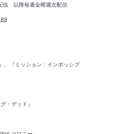
1話配信 以降毎週金曜週次配信
289
ク』、『ミッション：インポッシブ
ング・デッド』
NY コロニー』