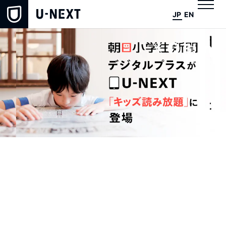
JP
EN