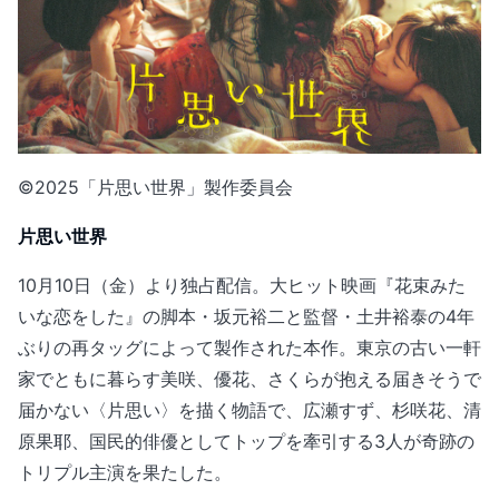
©2025「片思い世界」製作委員会
片思い世界
10月10日（金）より独占配信。大ヒット映画『花束みた
いな恋をした』の脚本・坂元裕二と監督・土井裕泰の4年
ぶりの再タッグによって製作された本作。東京の古い一軒
家でともに暮らす美咲、優花、さくらが抱える届きそうで
届かない〈片思い〉を描く物語で、広瀬すず、杉咲花、清
原果耶、国民的俳優としてトップを牽引する3人が奇跡の
トリプル主演を果たした。