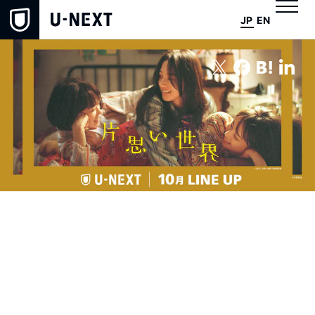
JP
EN