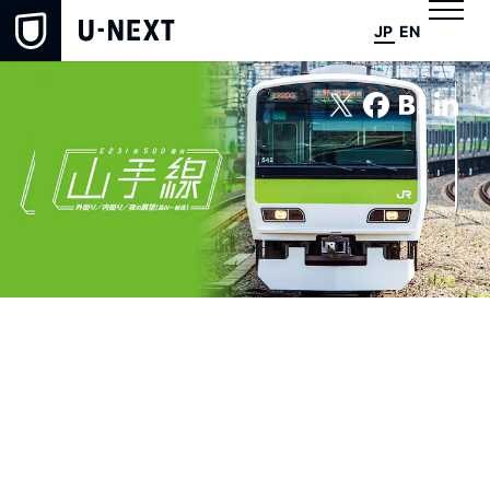
JP
EN