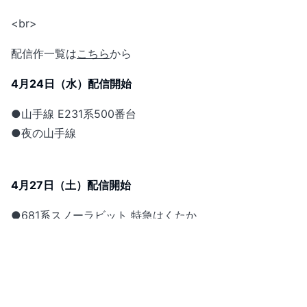
<br>
配信作一覧は
こちら
から
4月24日（水）配信開始
●山手線 E231系500番台
●夜の山手線
4月27日（土）配信開始
●681系スノーラビット 特急はくたか
●特急わかしお9号
●JR五能線
●ありがとう 最後の485系 臨時快速8621M