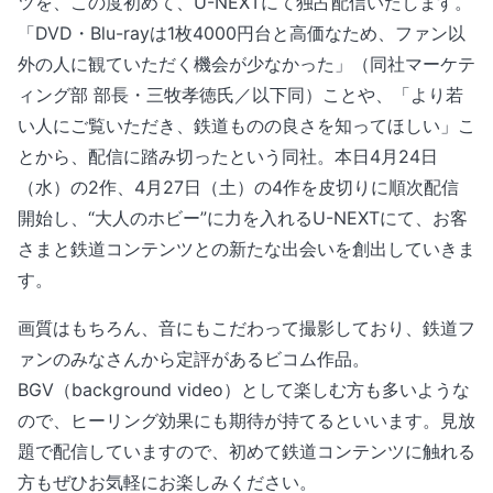
ツを、この度初めて、U-NEXTにて独占配信いたします。
「DVD・Blu-rayは1枚4000円台と高価なため、ファン以
外の人に観ていただく機会が少なかった」（同社マーケテ
ィング部 部長・三牧孝徳氏／以下同）ことや、「より若
い人にご覧いただき、鉄道ものの良さを知ってほしい」こ
とから、配信に踏み切ったという同社。本日4月24日
（水）の2作、4月27日（土）の4作を皮切りに順次配信
開始し、“大人のホビー”に力を入れるU-NEXTにて、お客
さまと鉄道コンテンツとの新たな出会いを創出していきま
す。
画質はもちろん、音にもこだわって撮影しており、鉄道フ
ァンのみなさんから定評があるビコム作品。
BGV（background video）として楽しむ方も多いような
ので、ヒーリング効果にも期待が持てるといいます。見放
題で配信していますので、初めて鉄道コンテンツに触れる
方もぜひお気軽にお楽しみください。