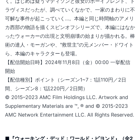
く。はじめは疑うマディソンと彼女のボーイフレンド、ト
ラヴィスだったが、調べていくなかで、一家のまわりに不
可解な事件が起こっていく…。本編と同じ時間軸のアメリ
カ西部の物語を描くスピンオフシリーズで、本編にはなか
ったウォーカーの出現と文明崩壊の始まりが描かれる。棒
術の達人・モーガンや、"救世主"の元メンバー・ドワイト
ら、本編のキャラクターも登場。
【配信開始日時】2024年11月8日（金）00:00 一挙配信
開始
【配信種別】ポイント（シーズン1~7：1話110円／2日
間、シーズン8：1話220円／2日間）
© 2015–2023 AMC Film Holdings LLC. Artwork and
Supplementary Materials are ™, ® and © 2015-2023
AMC Network Entertainment LLC. All Rights Reserved.
■『ウォーキング・デッド：ワールド・ビヨンド』（全2