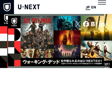
JP
EN