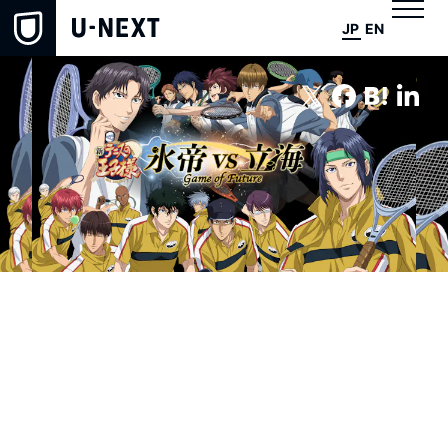
JP
EN