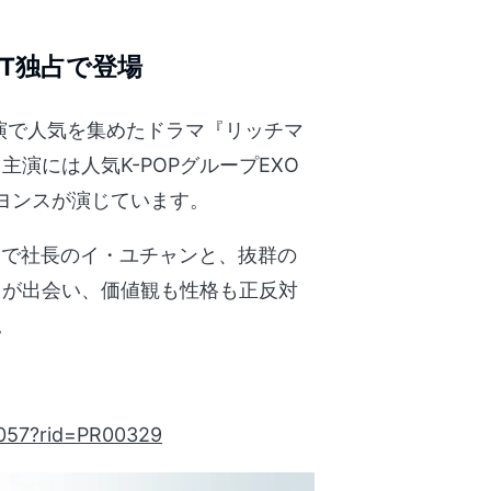
XT独占で登場
主演で人気を集めたドラマ『リッチマ
演には人気K-POPグループEXO
ヨンスが演じています。
ーで社長のイ・ユチャンと、抜群の
ラが出会い、価値観も性格も正反対
。
。
43057?rid=PR00329