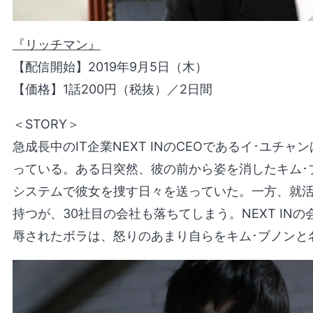
『リッチマン』
【配信開始】2019年9月5日（木）
【価格】1話200円（税抜）／2日間
＜STORY＞
急成長中のIT企業NEXT INのCEOであるイ･ユチ
っている。ある日突然、彼の前から姿を消したキム･
システムで彼女を捜す日々を送っていた。一方、就活
持つが、30社目の会社も落ちてしまう。NEXT IN
辱されたボラは、怒りのあまり自らをキム･ブノンと