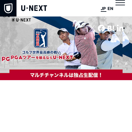
JP
EN