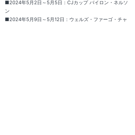
■2024年5月2日～5月5日：CJカップ バイロン・ネルソ
ン
■2024年5月9日～5月12日：ウェルズ・ファーゴ・チャ
ンピオンシップ
■2024年5月9日～5月12日：マートルビーチクラシック
■2024年5月23日～5月26日：チャールズ・シュワブチ
ャレンジ
■2024年5月30日～6月2日：RBCカナディアンオープン
■2024年6月6日～6月9日：ザ・メモリアルトーナメント
presented by ワークデイ
■2024年6月20日～6月23日：トラベラーズチャンピオ
ンシップ
■2024年6月27日～6月30日：ロケットモーゲージクラ
シック