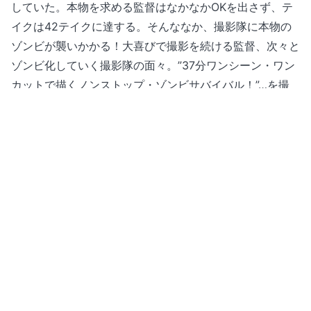
していた。​本物を求める監督はなかなかOKを出さず、テ
イクは42テイクに達する。そんななか、撮影隊に本物の
ゾンビが襲いかかる！​大喜びで撮影を続ける監督、次々と
ゾンビ化していく撮影隊の面々。”37分ワンシーン・ワン
カットで描くノンストップ・ゾンビサバイバル！”…を撮
ったヤツらの話。
<small>©ENBUゼミナール</small>