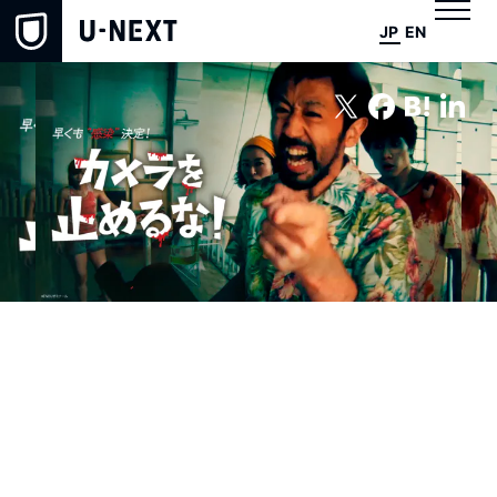
JP
EN