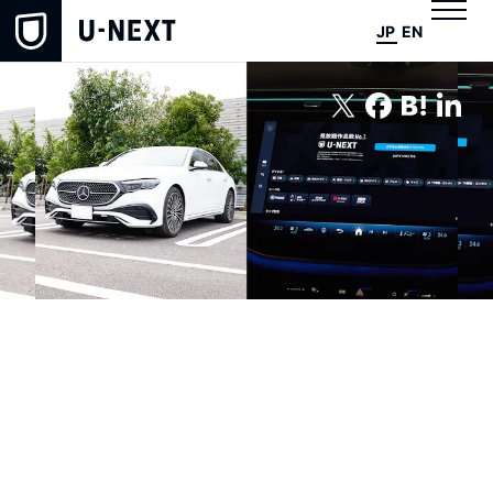
JP
EN