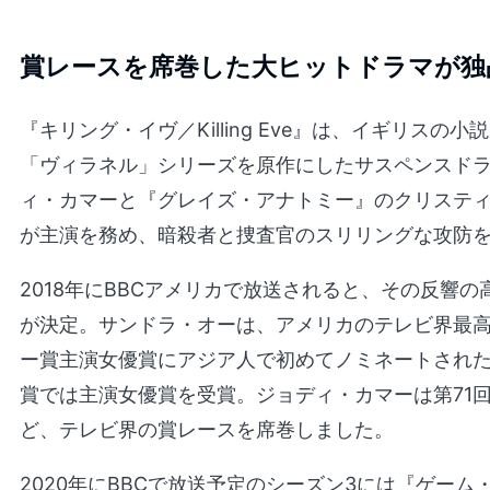
賞レースを席巻した大ヒットドラマが独
『キリング・イヴ／Killing Eve』は、イギリス
「ヴィラネル」シリーズを原作にしたサスペンスド
ィ・カマーと『グレイズ・アナトミー』のクリステ
が主演を務め、暗殺者と捜査官のスリリングな攻防
2018年にBBCアメリカで放送されると、その反響
が決定。サンドラ・オーは、アメリカのテレビ界最高
ー賞主演女優賞にアジア人で初めてノミネートされた
賞では主演女優賞を受賞。ジョディ・カマーは第71
ど、テレビ界の賞レースを席巻しました。
2020年にBBCで放送予定のシーズン3には『ゲー