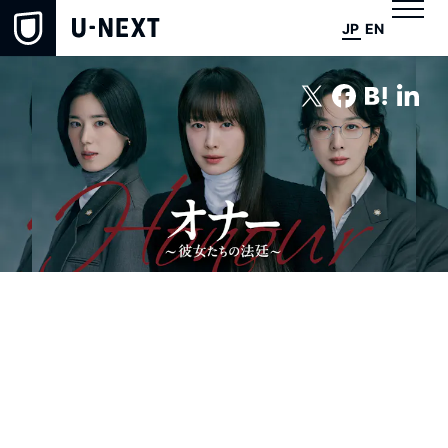
JP
EN