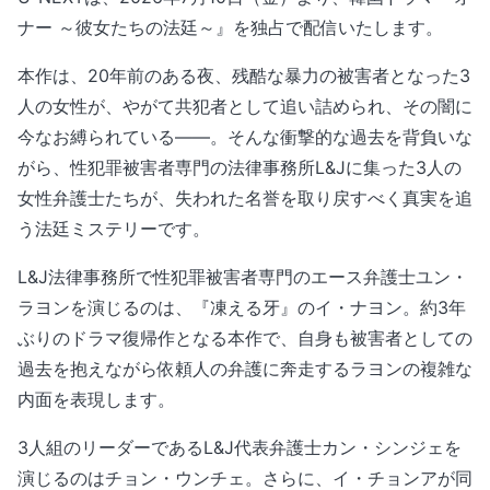
ナー ～彼女たちの法廷～』を独占で配信いたします。
本作は、20年前のある夜、残酷な暴力の被害者となった3
人の女性が、やがて共犯者として追い詰められ、その闇に
今なお縛られている——。そんな衝撃的な過去を背負いな
がら、性犯罪被害者専門の法律事務所L&Jに集った3人の
女性弁護士たちが、失われた名誉を取り戻すべく真実を追
う法廷ミステリーです。
L&J法律事務所で性犯罪被害者専門のエース弁護士ユン・
ラヨンを演じるのは、『凍える牙』のイ・ナヨン。約3年
ぶりのドラマ復帰作となる本作で、自身も被害者としての
過去を抱えながら依頼人の弁護に奔走するラヨンの複雑な
内面を表現します。
3人組のリーダーであるL&J代表弁護士カン・シンジェを
演じるのはチョン・ウンチェ。さらに、イ・チョンアが同