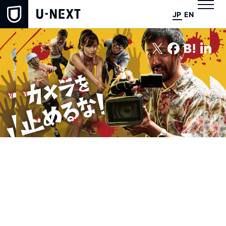
JP
EN