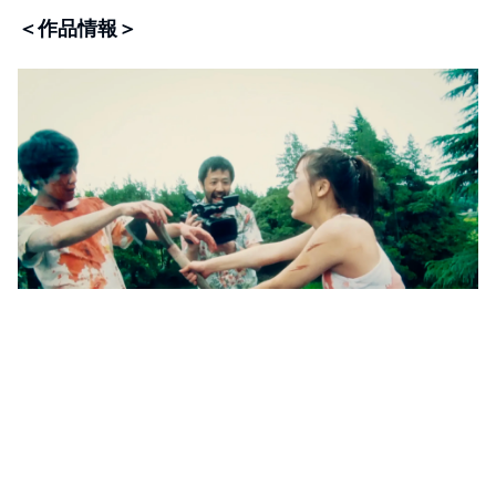
＜作品情報＞
『カメラを止めるな！』
【価格】540円（税込）／視聴期間2日間、2700円（税
込）／視聴期限無制限
＜STORY＞