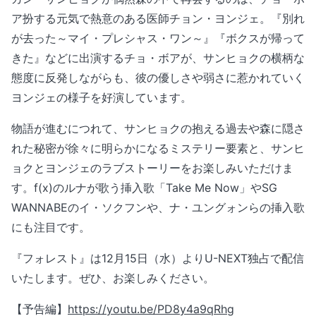
ア扮する元気で熱意のある医師チョン・ヨンジェ。『別れ
が去った～マイ・プレシャス・ワン～』『ボクスが帰って
きた』などに出演するチョ・ボアが、サンヒョクの横柄な
態度に反発しながらも、彼の優しさや弱さに惹かれていく
ヨンジェの様子を好演しています。
物語が進むにつれて、サンヒョクの抱える過去や森に隠さ
れた秘密が徐々に明らかになるミステリー要素と、サンヒ
ョクとヨンジェのラブストーリーをお楽しみいただけま
す。f(x)のルナが歌う挿入歌「Take Me Now」やSG
WANNABEのイ・ソクフンや、ナ・ユングォンらの挿入歌
にも注目です。
『フォレスト』は12月15日（水）よりU-NEXT独占で配信
いたします。ぜひ、お楽しみください。
【予告編】
https://youtu.be/PD8y4a9qRhg