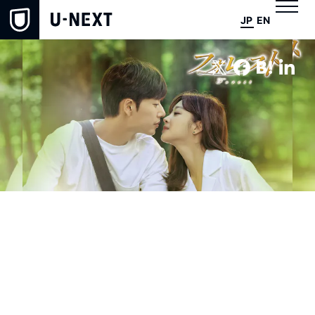
JP
EN