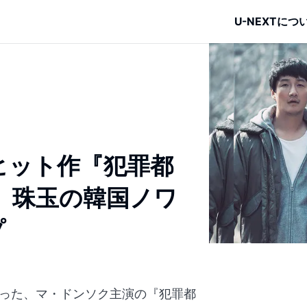
U-NEXTにつ
ヒット作『犯罪都
、珠玉の韓国ノワ
プ
なった、マ・ドンソク主演の『犯罪都