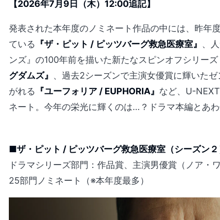
【2026年7月9日（木）12:00追記】
発表された本年度のノミネート作品の中には、昨年
ている
『ザ・ピット / ピッツバーグ救急医療室』
、人
ンズ』の100年前を描いた新たなスピンオフシリーズ
グダムズ』
、過去2シーズンで主演女優賞に輝いたゼ
がれる
『ユーフォリア / EUPHORIA』
など、U-NE
ネート。今年の栄光に輝くのは…？ドラマ本編とあ
■ザ・ピット / ピッツバーグ救急医療室（シーズン２
ドラマシリーズ部門：作品賞、主演男優賞（ノア・
25部門ノミネート（※本年度最多）