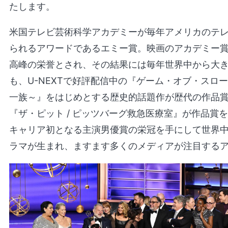
たします。
米国テレビ芸術科学アカデミーが毎年アメリカのテ
られるアワードであるエミー賞。映画のアカデミー
高峰の栄誉とされ、その結果には毎年世界中から大
も、U-NEXTで好評配信中の『ゲーム・オブ・スロ
一族～』をはじめとする歴史的話題作が歴代の作品
『ザ・ピット / ピッツバーグ救急医療室』が作品賞
キャリア初となる主演男優賞の栄冠を手にして世界
ラマが生まれ、ますます多くのメディアが注目する