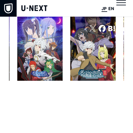
JP
EN