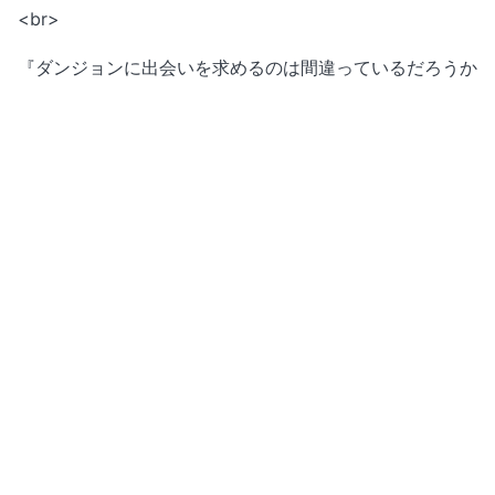
<br>
『ダンジョンに出会いを求めるのは間違っているだろうか
II』
【配信開始日】2019年7月12日（金）24時30分予定 ＊
以降、毎週金曜日に最新話を配信
【配信形態】見放題
【視聴ページ】
http://video.unext.jp/title/SID0041792?
rid=PR00286
<small>©大森藤ノ・SBクリエイティブ/劇場版ダンまち
製作委員会
©大森藤ノ・SBクリエイティブ/ダンまち2製作委員会
</small>