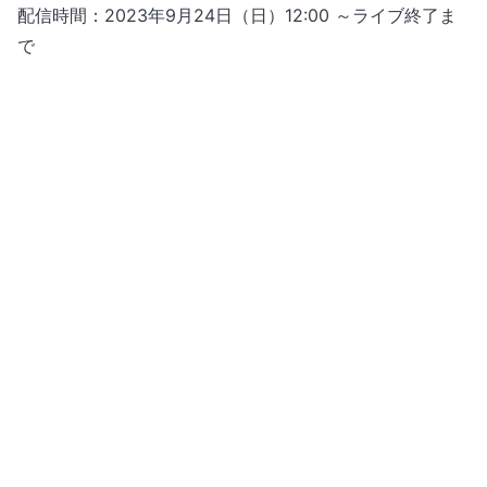
配信時間：2023年9月24日（日）12:00 ～ライブ終了ま
で
【販売価格】
5,500円（税込）
※ライブ配信を購入済みであればリピート配信も視聴でき
ます。
※リピート配信のみ購入の場合も、価格に変更はありませ
ん。
【販売期間】
2023年9月10日（日）17:00～9月24日（日）12:00まで
※視聴可能デバイスに関しては
こちら
をご確認ください