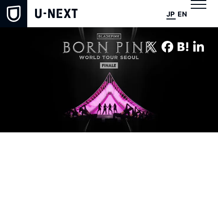
JP
EN