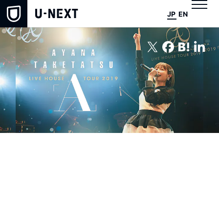
JP
EN