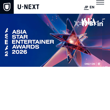
JP
EN