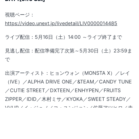
視聴ページ：
https://video.unext.jp/livedetail/LIV0000014485
ライブ配信：5月16日（土）14:00 ～ライブ終了まで
見逃し配信：配信準備完了次第～5月30日（土）23:59ま
で
出演アーティスト：ヒョンウォン（MONSTA X）／レイ
（IVE）／ALPHA DRIVE ONE／&TEAM／CANDY TUNE
／CUTIE STREET／DXTEEN／ENHYPEN／FRUITS
ZIPPER／IDID／木村ミサ／KYOKA／SWEET STEADY／
VVUP／イ・ジュノ／コ・ユンジョン／佐藤アツヒロ／赤
坂晃