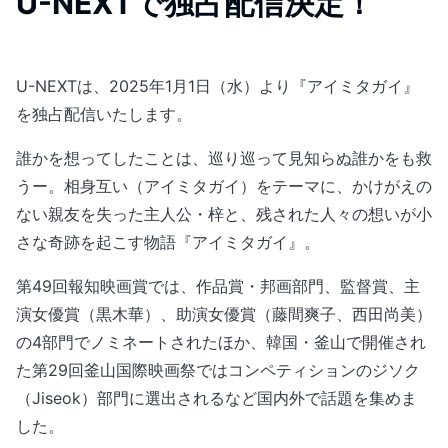
U-NEXTで独占配信決定！
U-NEXTは、2025年1月1日（水）より『アイミタガイ』
を独占配信いたします。
誰かを想ってしたことは、巡り巡って見知らぬ誰かをも救
うー。相身互い（アイミタガイ）をテーマに、かけがえの
ない親友を失った主人公・梓と、残された人々の想いが小
さな奇跡を起こす物語『アイミタガイ』。
第49回報知映画賞では、作品賞・邦画部門、監督賞、主
演女優賞（黒木華）、助演女優賞（藤間爽子、西田尚美）
の4部門でノミネートされたほか、韓国・釜山で開催され
た第29回釜山国際映画祭ではコンペティションのジソク
（Jiseok）部門に選出されるなど国内外で話題を集めま
した。