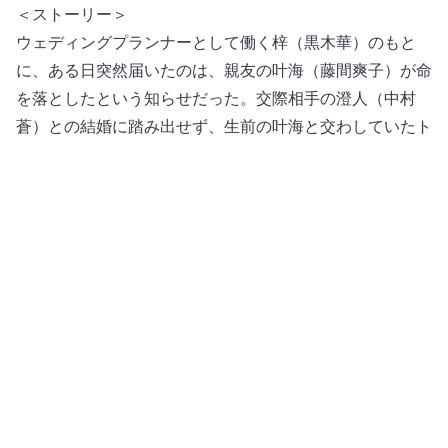
＜ストーリー＞
ウェディングプランナーとして働く梓（黒木華）のもと
に、ある日突然届いたのは、親友の叶海（藤間爽子）が命
を落としたという知らせだった。交際相手の澄人（中村
蒼）との結婚に踏み出せず、生前の叶海と交わしていたト
ーク画面に、変わらずメッセージを送り続ける。見逃して
しまいそうな微かなふれあいが繋がり、秘密の糸がほどけ
るとき、思いもよらない幸せの歯車が動き出す。
『アイミタガイ エピソード0』
【視聴ページ】
https://video.unext.jp/title/SID0159244
【中條てい原作小説「アイミタガイ」の電子書籍も配信
中】
https://video.unext.jp/campaign/FTL0001266