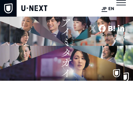
JP
EN