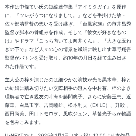
本作は中條てい氏の短編連作集『アイミタガイ』を原作
に、『ツレがうつになりまして。』などを手掛けた故・
佐々部清監督の想いを受け継ぎ、『台風家族』の市井昌秀
監督が脚本の骨組みを作成。そして『彼女が好きなもの
は』やドラマ『こっち向いてよ向井くん』、『大きな玉ね
ぎの下で』など人々の心の情景を繊細に映し出す草野翔吾
監督がバトンを受け取り、約10年の月日を経て生み出さ
れた作品です。
主人公の梓を演じたのは細やかな演技が光る黒木華。梓と
の結婚に踏み切りたい交際相手の澄人を中村蒼、梓のよき
理解者で亡き親友の叶海を藤間爽子、さらに安藤玉恵、近
藤華、白鳥玉季、吉岡睦雄、松本利夫（EXILE）、升毅 、
西田尚美、田口トモロヲ、風吹ジュン、草笛光子らが物語
を包みこみます。
U-NEXTでは、2025年1月1日（水・祝）12:00より本作品