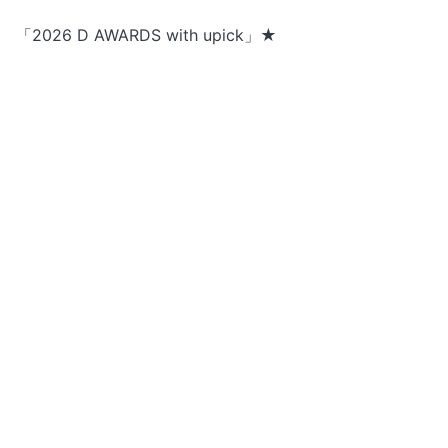
「2026 D AWARDS with upick」★
2月14日（土）
倉木麻衣「Mai Kuraki Live Project 2025リラック素〜
What a wonderful world〜」★
2月15日（日）
「小児がん治療支援啓発番組「LEC TV 2026 ～子どもた
ちの『生きる力』をつくる～ supported by HIROTSUバ
イオサイエンス」
『Sakurashimeji Hall Live 2026「▷再成」〜
Sakurashimejiが6年越しに渋公リベンジするってよ！