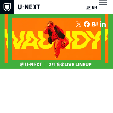
JP
EN